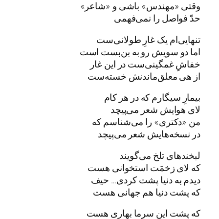
وقتی «مهندس» باشی و «شاعر»
حدّ فواصل را نمی‌فهمی
تنهایی‌ام یک غارِ طولانی‌ست
اما دو سویش رو به بن‌بست است
خفاشِ غمگینی‌ست در این غار
از هی معلق‌ماندنش خسته‌ست
بیمارِ سیگارم که در هر کام
لای هوایش شعر می‌پیچد
من «دکتری» را می‌شناسم که
در نسخه‌هایش شعر می‌پیچد
لبخندهای تلخ می‌گویند
که لای زخمَت استخوانی هست
دیدم به دنیا پشت کردی… حیف
که پشت دنیا هم جهانی هست
که پشت این سرما بهاری هست