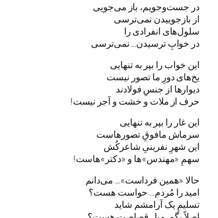
در جست‌وجویم، باز می‌جویی
از بازجوییدن نمی‌ترسی
سلول‌های انفرادی را
در خوابِ ترسیدن… نمی‌ترسی
این خواب را بپر به تنهایی
یخ‌های دورِ ما تصور نیست
دیوارها از جنسِ فولادند
حرف از ملات و خشت و آجر نیست!
این غار را بپر به تنهایی
سرماش مافوقِ تصورهاست
این شهرِ نفرینیِ شاعرکُش
سهمِ «مهندس»‌ها و «دکتر»هاست!
حالا «همین فرداست»… می‌دانم
امید را مُردم… حواست هست؟
تسلیمِ یک آرامشم شاید
اصلاً بگو، میلِ قصاصت هست؟