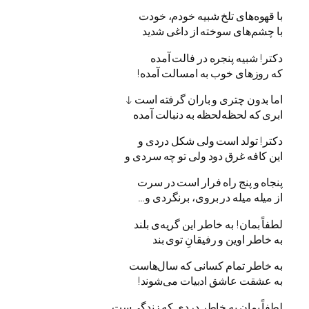
با قهوه‌های تلخ شبیه خودم، خودت
با چشم‌های سوخته از داغی شدید
دکتر! شبیه پنجره در فالت آمده
که روزهای خوب به امسالت آمده!
اما بدون چتری و باران گرفته است ↓
ابری که لحظه‌لحظه به دنبالت آمده
دکتر! تولد است ولی شکل دردی و
این کافه غرق دود ولی تو چه سردی و
پنجاه و پنج راه فرار است در سرت
از میله میله در بروی، برنگردی و…
لطفاً بمان! به خاطر این گریه‌ی بلند
به خاطر اوین و رفیقانِ توی بند
به خاطر تمام کسانی که سا‌ل‌هاست
به عشقت عاشق ادبیات می‌شوند!
لطفاً بمان به خاطر دردی که زندگی‌ست