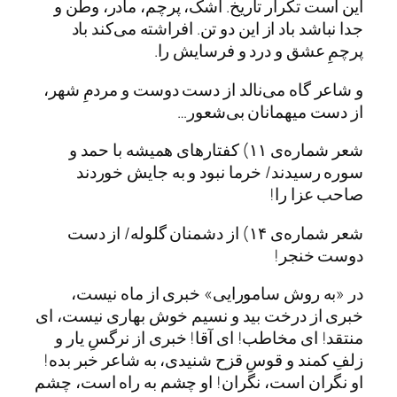
این است تکرار تاریخ. اشک، پرچم، مادر، وطن و
جدا نباشد باد از این دو تن. افراشته می‌کند باد
پرچمِ عشق و درد و فرسایش را.
و شاعر گاه می‌نالد از دست دوست و مردمِ شهر،
از دست میهمانان بی‌شعور…
شعر شماره‌ی ۱۱) کفتارهای همیشه با حمد و
سوره رسیدند/ خرما نبود و به جایش خوردند
صاحب عزا را!
شعر شماره‌ی ۱۴) از دشمنان گلوله/ از دست
دوست خنجر!
در «به روش سامورایی» خبری از ماه نیست،
خبری از درخت بید و نسیم خوش بهاری نیست، ای
منتقد! ای مخاطب! ای آقا! خبری از نرگسِ یار و
زلفِ کمند و قوسِ قزح شنیدی، به شاعر خبر بده!
او نگران است، نگران! او چشم به راه است، چشم