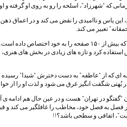
نی که “شهرزاد”، اسلحه را رو به روی او گرفته و 
، این یاس و ناامیدی را نقض می کند و در اعماق ذهن 
مقانه” تعبیر می کند.
بخش جالب دیگر کتاب، پانوشت های آن است که بیش از ۱۵۰ صفحه
س استفاده کرد و تازه های زیادی در بخش های هنری، 
 ای که از “عاطفه” به دست دخترش “شیدا” رسیده اس
 بُهتی شگفت انگیز غرق می شود و لذت او را از خو
“گفتگو در تهران” هست و در عین حال هم ادامه ی آن 
ل به فصل خود، مخاطب را غافلگیر می کند و قبل ا
ت”، اتفاقی و سطحی باشد؟!!