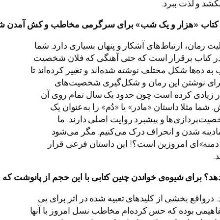
 بکشد و لذت ببرد.
کتاب
«
هزار
و
یک
شب
»
برای
سرگرمی
مخاطب
و
کش
آمدن
ش
لیت رمان، ارتباط‌های آشکار و پنهان بسیاری دارد. شما
‌ای در کتاب برقرار است که حتی آهنگی که فلان شخصیت
ه‌ها شکل مختلف نوشته شده‌اند و تغییر کرده‌اند تا
ن. برای نوشتن این رمان و شکل‌گیری شخصیت‌های
سیار زیادی کرده است چون حدود یک سال تمام روی آن
ما مثلا داستان «مادر» یا «دُم» را به‌عنوان یک
یت‌پردازی‌ها و پیشبرد روایت اصلی دارند. ما
مادینه شدن و انحراف درک می‌کنیم. مگر می‌شود
دمنه»ای امروزین است؟! این داستان فرعی قرار
.
هد؟
برای
شیوه
ی
خواندن
چنین
کتابی
با
این
حجم
از
پانوشت
که
ه
. درواقع بخشی از کلیدهای تعبیه شده در اثر برای پی
 مفاهیمی بوده که حس کرده‌ام مخاطب نسل امروز با آنها