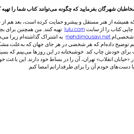
خاطبان
شهرگان
بفرمایید
که
چگونه
می
توانند
کتاب
شما
را
تهیه
ک
همیشه از هنر مستقل و پیشرو حمایت کرده است، بعد هم از شم
 چاپی کتاب را از سایت
lulu.com
تهیه کنند. من همچنین برای بچه
ت شخصی‌ام
mehdimousavi.net
به اشتراک گذاشته‌ام زیرا می‌د
ضیح داده‌ام که هر شخصی در هر جای جهان که به‌علت مشکلات 
 برای خودش چاپ کند. خوشبختانه در این روزها می‌بینم که بسیا
«خیابان انقلاب» تهران، آن را در بساط خود دارند. این باعث 
ا دست‌های خودم آن را برای طرفدارانم امضا کنم.