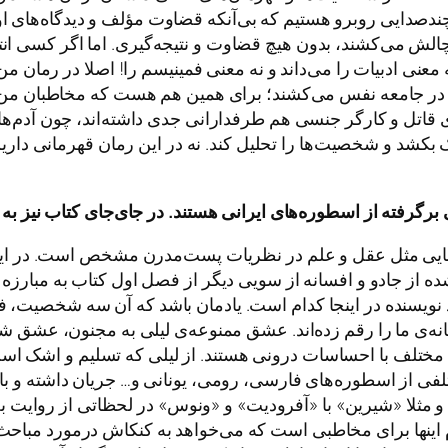
 چندصدایی روبرو هستیم که بی‌آنکه قضاوت مؤلف و دیدگاه‌های 
 چالش می‌کشند، بدون هیچ قضاوت و نتیجه‌گیری. اما اگر کسی انتظ
معنی ادبیات را می‌داند و نه معنی فمینیسم را! اصلا در رمان من
 که در جامعه نفس می‌کشند؛ برای همین هم هست که مخاطبان من 
ی قاتل و کارگر جنسی هم طرفدارانی جدی داشته‌اند، چون آدم‌ه
د و شخصیت‌ها را تحلیل کند. نه در این رمان قهرمانی داریم و 
برگرفته
از
اسطوره
های
ایرانی
هستند
.
در
جای
جای
کتاب
نیز
به
ایت‌هایی مثل عقل و علم در نظریات پست‌مدرن مشخص است. در این
 از جادو و افسانه از سویی دیگر از فصل اول کتاب به مبارزه ب
 نویسنده در اینجا کدام است. یادمان باشد که آن سه شخصیت، 
نه‌ی ما را رقم زده‌اند. عشق ممنوعه‌ی لیلی به مجنون، عشق 
د مختلف با احساسات درونی هستند. از لیلی که تسلیم و اشک است
لفی از اسطوره‌های فارسی، رومی، یونانی و… جریان داشته و با بس
لا «شیرین» با «آفرودیت» و «ونوس» در لحظاتی از روایت به ی
ام اینها برای مخاطبی است که می‌خواهد به کنکاش درمورد مباحث