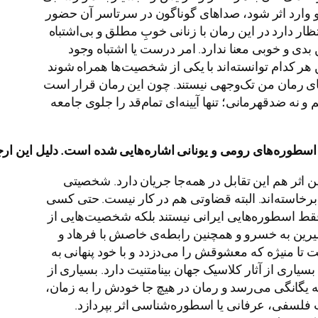
او وارد اثر شود، صداهای گوناگون در سرتاسر آن حضور
ار دارد در این رمان با زنانی خوبِ مطلق و بی‌اشتباه
 بدی و خوبی معنا ندارد. امر درست یا اشتباه وجود
هر کدام توانسته‌اند با یکی از شخصیت‌ها همراه شوند
ای رمان من تک‌وجهی نیستند. چون این رمان قرار است
نه ضدقهرمانی؛ تنها آیینه‌ای تمام‌قد را جلوی جامعه
اسطوره
های
رومی
و
یونانی
اشاره
هایی
شده
است
.
دلیل
این
ارج
 اثر هم این تقابل در همه‌جا جریان دارد. شخصیتی
رخاسته‌اند. البته قضاوتی هم در کار نیست. حتی کسی
فقط اسطوره‌هایی ایرانی نیستند بلکه شخصیت‌هایی از
شیرین به خسرو و همچنین رابطه‌ی خاصش با فرهاد و
 تا منیژه که معشوقش را می‌دزدد و با خود پنهانی به
یاری از آثار کلاسیک جهان بینامتنیت دارد. بسیاری از
گانگی می‌رسد و رمان در هیچ‌ جا خودش را به زمان،
 فلسفی، عرفانی یا اسطوره‌شناسی اثر بپردازد.