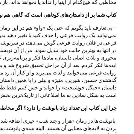
مخاطبی که هیچ‌کدام از اینها را نداند یا نخواهد بداند، باز
کتاب
شما
پر
از
داستان
های
کوتاهی
است
که
گاهی
هم
نی
– بی‌تعارف باید بگویم که حتی یک «واو» هم در این رمان 
نمی‌توانید یک روایت فرعی را حذف کنید یا تغییر دهید 
فرعی در فلان روایت فرعی گوش می‌دهد، در سرنوشت رمان
در انتها به بهترین حالت خود تبدیل شوند. من از آن نو
محوری و پلات اصلی داستان، ماه‌ها فکر و برنامه‌ریزی 
ایده‌ها فکر کردم. بعد از آن مراحل تحقیق شروع شد و بع
روایت فرعی می‌خوانید و لذت می‌برید و از کنار آن رد 
گذشته‌ی حسین، شیرین، منیژه و لیلی را با همین داستا
داستان «جنگل خوشبخت» را خواند و حس کنیم فقط طبع‌
است به شکل نمادین به ما اطلاعاتی از تاریک‌ترین بخ
چرا
این
کتاب
این
تعداد
زیاد
پانوشت
را
دارد؟
اگر
مخاط
پانوشت‌ها در رمان «هزار و چند شب» چیزی اضافه شده به 
بردن به لایه‌های معنایی آن هستند. البته همه‌ی پانوشت