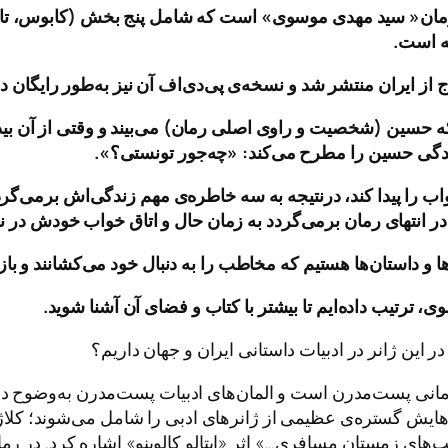
مان
«
سید مهدی موسوی
»
است که شامل پنج بخش
(
کابوس، تای
.
ج از ایران منتشر شد و نسخه
‌ی پی‌دی‌
اف آن نیز به
طور رایگان در
که حسین
(
شخصیت و راوی اصلی رمان
)
می‌
بیند و وقتی از آن بی
دگی
‌
حسین را مطرح می
‌کند:
«
چه
جور تونستی؟
»
.
ب را پیدا کند، درنتیجه به سه خاطره
ی مهم زندگی
اش برمی
گرد
در انتهای رمان برمی
گردد به زمان حال و اتاق خواب خودش در ن
ا و داستان
ها هستیم که مخاطب را به دنبال خود می
کشانند و با
وی، ترتیب داده
ایم تا بیشتر با کتاب و فضای آن آشنا شوید
.
ر این ژانر در ادبیات داستانی ایران و جهان داریم؟
نی پست‌مدرن است و المان‌های ادبیات پست‌مدرن به‌وضوح در 
‌هایش گستره‌ی عظیمی از ژانرهای ادبی را شامل می‌شوند؛ کلاژ
‌های زمستان مسافری…» اثر «ایتالو کالوینو» اشاره کرد. در رم