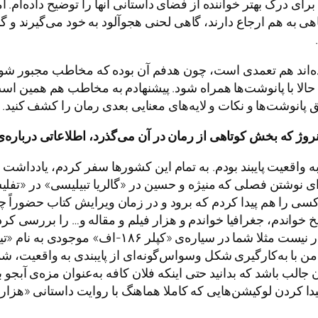
 برای درک بهتر خواننده از فضای داستانی آنها را توضیح داده‌ام. 
اهی به هم ارجاع دارند، گاهی لحنی هجوآلود به خود می‌گیرند و گ
‌اند هم تعمدی است، چون هدفم آن بوده که مخاطب مجبور شود فارغ
الا با پانوشت‌ها همراه شود. پیشنهادم به مخاطب هم همین است. د
یق پانوشت‌ها و نکات و لایه‌های معنایی بعدی رمان را کشف کنید.
روژ
که
بخش
کوتاهی
از
رمان
در
آن
می
گذرد،
اطلاعاتی
درباره
ی
 واقعیت پایبند بودم. به تمام این کشورها سفر کردم، یادداشت
ای نوشتن فصلی که منیژه و حسین در «گالریا تبیلیسی» در «تف
سی را هم پیدا کردم که برود و در زمان ویرایش کتاب حضوراً چک
 خواندم، جغرافیا خواندم و هزار فیلم و مقاله و… را بررسی کردم
این پایبندی به واقعیت فقط در بستر اتفاقات است و قرا
 با به‌کارگیری شکل وسواس‌گونه‌ای از پایبندی به واقعیت، شما
ان جالب باشد که بدانید حتی اینکه فلان کافه به‌عنوان مزه‌ی
و پیدا کردن لوکیشن‌هایی که کاملا هماهنگ با روایت داستانی «ه