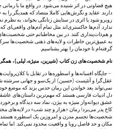
هیچ قضاوتی در اثر شنیده می‌شود. در واقع ما با رمانی
دارند. عقاید و نگرش‌هایی کاملا متضاد که همدیگر را به
روبرو شود یا اثری در ستایش زنانگی بخواند، به نظرم نه 
ندارد. آدم‌ها خاکستری‌اند مثل تمام آدم‌های واقعی‌ای
و هم‌ذات‌پنداری کنند. در بین مخاطبانم حتی شخصیت‌ها
به عمیق‌ترین خاطرات و لایه‌های ذهنی شخصیت‌ها سرک بکش
گرفته‌ام تا خودمان را بهتر بشناسیم.
نام
شخصیت
های
زن
کتاب
(
شیرین،
منیژه،
لیلی
)
،
همگی
– جایگاه افسانه‌ها و اسطوره‌ها در تقابل با کلان‌رو
عقل‌گرا و آتئیست (حسین) از یک‌سو و جهانی سرشته شده
نمی‌تواند بعد خواندن این رمان حدس بزند که موضع خود
دل ادبیات فارسی هستند که مهم‌ترین داستان‌های عاشقا
عشق دیوانه‌وار منیژه به بیژن، نماد سه دیدگاه و برخور
کاخ پدر می‌برد! رمان «هزار و چند شب» در لایه‌های مخت
شخصیت‌ها تجسم مدرن و امروزین یک اسطوره هستند و مث
مکان و حد فاصل رویا و واقعیت محدود نمی‌کند. اما تم