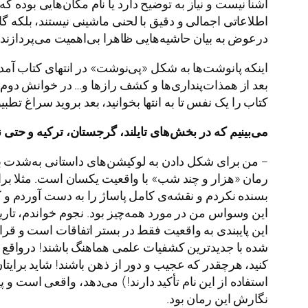
آشنا نیست و نیاز به توضیح دارد یا نام مکان‌هایی بوده که
اطلاعاتی اجمالی و دقیق با لحنی ماشینی نیستند، بلکه گ
درعوض به بیان حاشیه‌هایی ظاهرا بی‌اهمیت می‌پردازند.
اینکه پانوشت‌ها به شکل «پی‌نوشت» در انتهای کتاب آمده
بعد از همذات‌پنداری‌ها و کشف رازها و… در خوانش دوم ح
کتاب را یک نفس تا به انتها بخوانید، بعد بروید سراغ تطب
می
بینیم
که
در
بخش
های
تایلند،
گرجستان،
ترکیه
و
حتی
ن
– من برای شکل دادن به لوکیشن‌های داستانی به‌شدت به
رمان «هزار و چند شب» با واقعیت یکسان است. مثلا بر
بسنده نکردم و نقشه‌ی کامل پاساژ را به دست آوردم و ک
این وسواس من در مورد همه‌‌چیز بود. نجوم خواندم، تاریخ
شده با جدیدترین کشفیات علمی هماهنگ باشند! درواقع من
کنید، هرچقدر که عجیب و دور از ذهن باشند! شاید برایت
استفاده از این نام تأکید دارند!) می‌دهد، واقعی است 
نگارش این رمان بود.