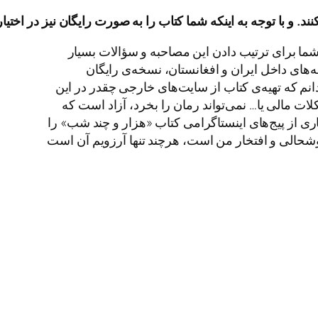
نند
.
و
با
توجه
به
اینکه
شما
کتاب
را
به
صورت
رایگان
نیز
در
اختیار
ا برای ترتیب دادن این مصاحبه و سؤالات بسیار
‌های داخل ایران و افغانستان، نسخه‌ی رایگان
انم که تهیه‌ی کتاب از سایت‌های خارجی چقدر در این
مالی یا… نمی‌تواند رمان را بخرد، آزاد است که
ری از پیج‌های اینستاگرامی کتاب «هزار و چند شب» را
خوشحالی و افتخار من است، هرچند تنها آرزویم آن است