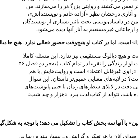
گر نفس می‌کشند و روایتی بزرگ‌تر را می‌‌سازند. من
 و آثاری درخشان نظیر «آزاده خانم و نویسنده‌اش»،
من در داستان‌نویسی تحت تاثیر بسیاری از نویسندگان
ارجاعاتی غیرمستقیم به آثار آنها دیده می‌شود.
ا
»
است
.
اما
در
کتاب
او
هیچ
وقت
حضور
فعالی
ندارد
.
هیچ
جا
دیا
 و هیچ دیالوگ مستقیمی نیز ندارد. این مسئله کاملا
تعمدی و در خدمت لایه‌های فلسفی و روان‌شناختی‌ای است که مخاطب حرفه‌ای باید کشفشان کند. ما دنیای شیدا و روایت او از زندگی را تقریبا در تمام کتاب (به‌جز دو فصل ۵۶
ک «راوی غیرقابل اعتماد» است و روایت‌هایش با هم
ت؟ در لایه‌های معنایی عمیق‌تر داستان، این سوال
 کمی دقت در لابلای سطرهای رمان یا حتی پانوشت‌های
ه باشد، نتواند از کتاب لذت ببرد. «هزار و چند شب»
ن
»
با
آنها
سه
بخش
کتاب
را
تشکیل
می
دهد؛
با
توجه
به
شکل
گی
صدای آنان با هر تفکر و گرایش و… بسیار بلند و رسا بی