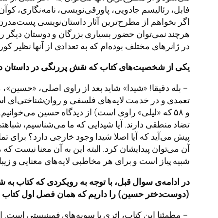
فابل، رئالیسم جادویی، پاورقی‌نویسی، نامه‌نگاری، کوآن
اگر بخواهم از مطرح‌ترین آثار داستان‌نویسی پست‌مدرن د
هرچند نمی‌توان حضور بسیاری بزرگان و دوستان دیگر را 
در ژانرهای مختلف بوده‌ام که به تعدادی از آنها نظیر کو
یکی
از
شخصیت
های
کتاب
که
نقش
پررنگی
در
داستان
د
– بله دقیقا! «شیدا» شاید بعد از راوی اصلی، «حسین»، 
و ۵۸ که «لیلی» راوی است) از دیدگاه حسین می‌خوان
تضاد منطقی دارند. آیا شیدایی که ما می‌شناسیم، شباهت
پیش می‌آید که آیا اصلا شیدا وجود خارجی دارد؟ برای تم
آن می‌توان پیدایشان کرد. البته این به آن معنا نیست که
شبیه پیاز است و برای هر مخاطبی لایه‌های معنایی و زیبا
در
ادامه
ی
سوال
قبل،
با
توجه
به
رویکردی
که
کتاب
به
ش
(
دوست
دختر
حسین
)
را
داریم
که
همان
فصل
اول
کتاب
ع
– مطمئنا این کتاب، اثری با سویه‌های فمینیستی است. ا