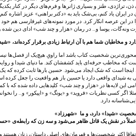
 ذن، تراژدی، طنز و بسیاری ژانرها و فرم‌های دیگر در کنار یکدی
ر ایران یاد کنم، بی‌شک باید به «دکتر براهنی» عزیز اشاره کنم
در این عرصه انکار کرد. در مورد نمونه‌های غیرفارسی هم خود 
رت ونه‌گات، یوسا و… در رمان «هزار و چند شب» ادای دین شده و 
ارد
و
مخاطبان
شما
هم
با
آن
ارتباط
زیادی
برقرار
کرده
اند،
«
شید
محوری‌ترین شخصیت کتاب باشد اما راویِ هیچ‌یک از فصل‌ها نیست
یم. اینجا است که شک ایجاد می‌شود. حسین بارها ثابت کرده که ی
ی به شیدای واقعی دارد یا حسین باز هم واقعیت را جعل کرده اس
امی این لایه‌ها در «هزار و چند شب» کلیدهایی داده شده که با
 مثلا اگر کسی نظریات «فروید» و «یونگ» و «اپیکور» و… را نخواند
یی‌شناسانه دارد.
خصیت
«
شیدا
»
دارد،
و
ما
«
شهرزاد
»
ملاً
در
نقش
یک
قاتل
ظاهر
می
شود
و
سه
زن
که
رابطه
ی
«
حسی
تفاقا اکثر شخصیت‌ها و قهرمان‌های اصلی داستان، زنان هستند و 