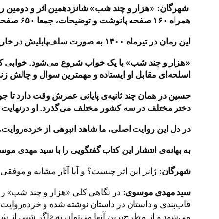
شهرگان:
«
هزار و چند شب
»
شانزدهمین اثر و دومین ر
همراه ۱۶۰ صفحه پانوشت و توضیحات، جمعا ۶۵۰ صفحه است
این رمان در تیرماه ۱۴۰۰ به صورت سلف
پابلیش در خار
«
هزار و چند شب
»
با یک خواب شروع می
شود
.
خوابی 
اسلحه
ای مقابل او ایستاده و مهمترین سوال و چالش زن
حسین در همان چند ثانیه
ی پایانی عمرش وقت دارد تا جوا
دختر مختلف در سه کشور مختلف می
گذرد
.
او درنهایت 
در دل این روایت اصلی، ما شاهد انبوهی از خرده
‌روایت‌
ه
به بهانه
ی انتشار این کتاب گفتگویی را با سید مهدی موس
شهرگان:
ژانر این اثر چیست؟ و آیا آثار مشابه و موفقی د
سید مهدی موسوی:
در نگاهی کلی «هزار و چند شب» رما
قاب‌بندی و داستان در داستان نوشته شده و خرده‌روایت
می‌شود و از مطرح‌ترین آنها می‌توان به «اگر شبی از شب