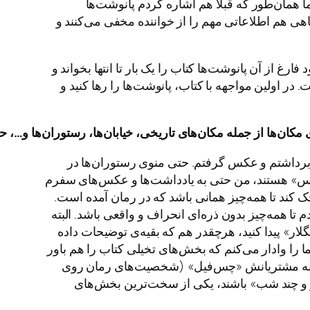
اما همان‌طور که قبلا هم اشاره کردم پانوشت‌ها
اهی هم اطلاعاتی مهم را از خواننده مخفی می‌کنند و
 از آن پانوشت‌ها کتاب را یک بار تا انتها بخواند و
ر اولین مواجهه با کتاب، پانوشت‌ها را رها کنید و
مکان
ها
از
جمله
مکان
های
تاریخی،
خیابان
ها،
رستوران
ها
و
…
،
ح
 برداشتم و عکس گرفتم. حتی منوی رستوران‌ها در
لیس» هستند، من حتی به یادداشت‌ها و عکس‌های سفرم
 کند تا همه‌چیز همانی باشد که در رمان آمده است.
 تا همه‌چیز بدون ذره‌ای انحراف و واقعی باشد. البته
ر نیست مثلا شما در سیاره‌ی «کپلر ۱۸۶-اف» موجودی به نام «تیگلار» پیدا کنید، هرچقدر هم که بقیه‌ی توضیحات داده
 را وادار می‌کنم که بخش‌های تخیلی کتاب را هم باور
 آبجو به مشتریانش «چس‌فیل» (شخصیت‌های رمان روی
زار و چند شب» باشند، یکی از سخت‌ترین بخش‌های