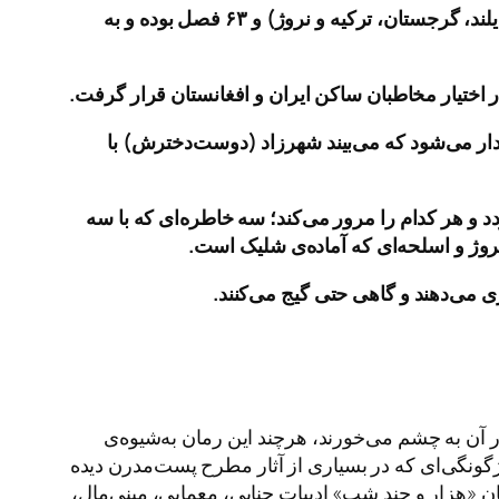
لند، گرجستان، ترکیه و نروژ
)
و ۶۳ فصل بوده و به
 اختیار مخاطبان ساکن ایران و افغانستان قرار گرفت
.
دار می
شود که می
بیند شهرزاد
(
دوست
دخترش
)
با
د و هر کدام را مرور می
کند؛ سه خاطره
ای که با سه
روژ و اسلحه
ای که آماده
ی شلیک است
.
زی می
دهند و گاهی حتی گیج می
کنند
.
آن به چشم می‌خورند، هرچند این رمان به‌شیوه‌ی
گونگی‌ای که در بسیاری از آثار مطرح پست‌مدرن دیده
ان «هزار و چند شب» ادبیات جنایی، معمایی، مینی‌مال،