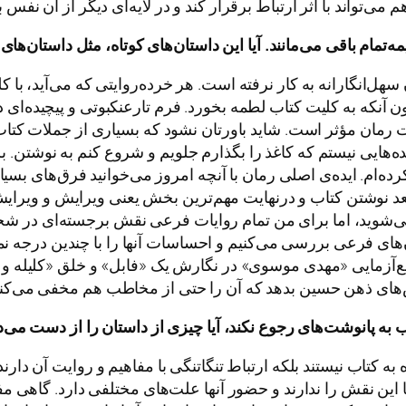
 هم می‌تواند با اثر ارتباط برقرار کند و در لایه‌ای دیگر از آن نفس
مه
تمام
باقی
می
مانند
.
آیا
این
داستان
های
کوتاه،
مثل
داستان
های
سهل‌انگارانه به کار نرفته است. هر خرده‌روایتی که می‌آید، با ک
بدون آنکه به کلیت کتاب لطمه بخورد. فرم تارعنکبوتی و پیچیده
 مؤثر است. شاید باورتان نشود که بسیاری از جملات کتاب به د
یسنده‌هایی نیستم که کاغذ را بگذارم جلویم و شروع کنم به نوشت
کرده‌ام. ایده‌ی اصلی رمان با آنچه امروز می‌خوانید فرق‌های ب
د نوشتن کتاب و درنهایت مهم‌ترین بخش یعنی ویرایش و ویرایش. ش
می‌شوید، اما برای من تمام روایات فرعی نقش برجسته‌ای در شخص
ن‌های فرعی بررسی می‌کنیم و احساسات آنها را با چندین درجه ن
آزمایی «مهدی موسوی» در نگارش یک «فابل» و خلق «کلیله و 
ش‌های ذهن حسین بدهد که آن را حتی از مخاطب هم مخفی می‌کند
ب
به
پانوشت
های
رجوع
نکند،
آیا
چیزی
از
داستان
را
از
دست
می
د
کتاب نیستند بلکه ارتباط تنگاتنگی با مفاهیم و روایت آن دارند
‌ها این نقش را ندارند و حضور آنها علت‌های مختلفی دارد. گاهی