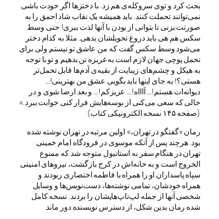
بحث کرد و توی سروکله‌ی هم زد. با دخترها اگر خودت باشی
نمی‌توانند تحملت کنند. باید همیشه یک نقاب شاد احمق را به
صورتت بزنی تا بتوانی از بودن با آنها لذت ببری! حتی وسط
سکس هم هی باید دروغ تحویلشان بدهی. مثلا به کدام دختر
می‌شود وسط سکس گفت که من عاشق تو نیستم ولی برای
تحمل پوچی جهان لازم است به غریزه تن بدهیم و تو با توجه
به هیکل و چشم‌های زیبایت از بقیه‌ی آدم‌ها قابل تحمل‌تر
هستی؟! به جای اینها باید بگویی عشق من بهترینی!…
دیوانه‌ات هستم!… آاااه!… عزیزکم!… و بعد ارضا شوی و در
حالی که سعی می‌کنی از بوسه‌هایش فرار کنی خوابت ببرد.»
(صفحه ۱۴۵ نسخه الکترونیکی کتاب)
رمان «گفتگو در تهران،» اولین مرتبه در تهران نوشته شده
بود. هرچند پس از آنکه موسوی در فرودگاه امام خمینی
تهران در هنگام سفر به استانبول متوجه شد که ممنوع
الخروج است و به خانه‌اش در کرج بازگشت، نیروهای امنیتی
سپاه پاسداران او را همراه با فاطمه اختصاری ربودند و
همراه خودشان، تمامی نوشته‌ها، دست‌نویس‌ها و وسایل
شخصی آنها از جمله لپ‌تاپ‌هایشان را بردند. نسخه کامل
شده رمان بدین شکل، از دسترس نویسنده دور ماند.