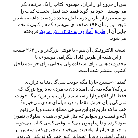
پس از خروج او از ایران، موسوی کتاب را یک مرتبه دیگر
می‌نویسد – خود می‌گوید فقط چند فصل نخست کتاب را
توانسته بود از طریق دوستانش مجدد در دست داشته باشد و
نتیجه این رمان ۱۹۶ صفحه‌ای می‌شود که هم‌اکنون نسخه
چاپی آن از
طریق آمازون به ۱۴.۵۰ دلار امریکا
فروخته
می‌شود.
نسخه الکترونیکی آن هم – با فونتی بزرگ‌تر و در ۲۶۴ صفحه
– از این هفته از طریق کانال تلگرامی موسوی، با
محدودیت‌هایی برای استفاده ولی مجانی برای خواننده داخل
کشور، منتشر شده است.
گفتم: «حسین جان! مگه خودت نمی‌گی دنیا یه تراژدی
بزرگه؟ مگه نمی‌گی امید دادن به مردم یه دروغ بزرگه که
فقط کار کلاهبردارا و سیاستمدارا و پیامبراس؟ مگه خودت
نمی‌گی پایان خوش فقط به درد فیلمای هندی می‌خوره؟
خب ما که داریم توو این سیاهی مطلق دست و پا می‌زنیم.
اگه واقعیت رو بخوایم که مثل قیر توی همه‌ی سلولای تنمون
نفوذ کرده و داره لهمون می‌کنه. وقتی کسی کتاب می‌خونه
یه چیزی فراتر از واقعیت می‌خواد. یه چیزی که واسه‌ش این
زندگی لعنتی رو قابل تحمل‌تر کنه. خب اگه تو نکنی کی توو