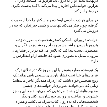
درنهایت تبدیل او را به درون یک هزارتو می‌کشانند و در آن
هزارتو، خواننده این اجازه را پیدا می‌کند تا کلید بدست بگیرد،
درب‌ها را باز کند.
در ورای هر درب، آدمی ایستاده و ماسکش را جدا از صورت
گرفته، چون فکر می‌کند تنهاست و کسی خبر ندارد که چه در
درونش می‌گذرد.
خواننده در ورای ماسکی که هر شخصیت به صورت زده،
بتدریج با درون او آشنا بشود و به آدم وحشت‌زده، نگران و
مضطربی دست پیدا کند که تلاش می‌کند در برابر فشارهای
بیرونی، تبدیل به تصویری بشود که جامعه از او انتظارش را
دارد:
یک نویسنده مطیع بشود یا با این امر بجنگد؛ در تقلای درک
فرمان‌های خدا تحت فشار یاورهای بسیجی باقی بماند؛ یک
زوج همجنس‌خواه باشند که از درک همدیگر عاجز مانده‌اند؛
زنانی که نمی‌خواهند تصویری از خواسته‌های جنسی
محبوب‌هایشان باشند؛‌ مردهایی که نمی‌توانند معنایی به جز
خشونت و اطاعت در روابط خودشان پیدا کنند و دیگر
شخصیت‌هایی که به درون کتاب سرک می‌کشند و همراه
خودشان نگرانی‌ها، عجز‌ها و نیازهای عاطفی، جنسی و