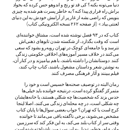
دنیا می‌تونه بکنه؟ کی قد تو رنج و اندوهو حس کرده که بخواد
براش راه فراری پیدا کنه؟ ‌به خاطر پسرت هم شده یه چیزی
بنویس که راضی بشه از غار پر از آرامش خودش به این دنیای
لعنتی بیاد.» (از صفحه ۲۶۲ نسخه الکترونیکی کتاب)
کتاب که در ۹۳ فصل نوشته شده است، مشتاق خواننده‌ای
است که وقت بگذارد، از شکسته شدن تابوهای ذهنی‌اش
نترسد و با جامعه‌ای کوچک در تهران روبه‌رو بشود که سعی
می‌کنند در خلاف مسیر آموزه‌های اخلاقی حکومتی زندگی
کنند. دوستانشان را داشته باشند، با هم بیامیزند و در کنار آن،
به نوشتن شعر و داستان مشغول باشند، کتاب چاپ کنند،
فیلم ببینند و آثار فرهنگی مصرف کنند.
رمان البته در توصیف صحنه‌ها خسیس است و خود را
متمرکز گفتگو کرده است، درنتیجه خواننده باید خیلی‌ها
حدس بزند که شخصیت‌ها چه شکلی هستند، یا خانه‌هایشان
چه شکلی است، در چه محله‌ای زندگی می‌کنند، اصلا اینجا
کرج است یا که تهران؟ جواب بعضی سوال‌ها تا پایان کتاب
مشخص می‌شوند، برخی ناگفته باقی می‌مانند تا خواننده
وقتی سر از کتاب بلند می‌کند، به این فکر کند که سرزمین
مادری‌ام، چطور تبدیل به این سرزمین ناشناخته شده است.