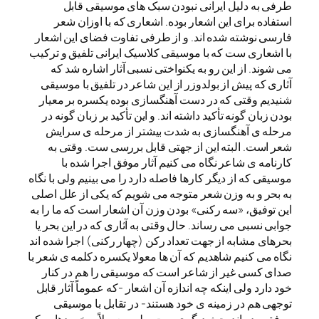
طرفی به دلیل ایرانی نبودن سبک های موسیقی قابل
استفاده برای این اشعار بوده. اشعاری که با اوزان شعر
فارسی نوشته شده اند. و از طرفی تفاوت فضای این اشعار
با اشعاری ست که با موسیقی کلاسیک ایرانی تلفیق و ترکیب
می شوند. از این رو به یکنواختی نسبی آثار اشاره شد که
آثاری که پیش از بولدوزر از این شاعر در تلفیق با موسیقی
شنیدیم وقتی که در دست آهنگسازی بوده یکسره بر معیار
بودن زبان گونه تأکید داشته اند. و این تأکید بر زبان گونه در
مرحله ی آهنگسازی به شدت بیشتر از مرحله ی سرایش
شعر است. البته این از جهتی قابل بررسی ست. وقتی به
کارنامه ی شاعر نگاه می کنیم آثار موفق اجرا شده با
موسیقی که از دیگر کارها فاصله دارد را می بینیم ولی با نگاه
به بحر و به وزن شعر متوجه می شویم که یکی از علل اصلی
این توفیق، «سه رکنی» بودن وزن آن اشعار است که ما را به
جوابی نسبی می رساند. حال وقتی به آثاری که در این بحر یا
بحرهای مشابه از جهت تعداد رکن (چهار رکنی) اجرا شده اند
نگاه می کنیم شاهدیم که آن ها معولا یکسره دکلمه ی شعر با
صدای کسی غیر از شاعر است که موسیقی را هم در کنار
خود دارد ولی اینکه چه اندازه آن اشعار -که عموماً آثار قابل
توجهی هم در زمینه ی خود هستند- در تقابل با موسیقی