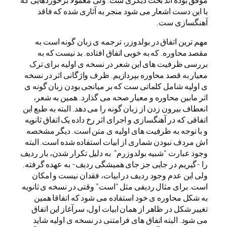
موفق بوده اند بحث دیگری ست. ولی معمولاً برخوردهایی که
با این دست اشعار می شود منجر به آثاری شده که فاقد
آهنگسازی ست.
مهم ترین اتفاق در بولدوزر، ترجمه ی زبان گونه است به
مقصد محاوره. که به خوبی اتفاق افتاده. بد نیست که به
بررسی ظرفیت های این شعر در نسخه ی اولیه برای ترک
معیار به قصد محاوره بپردازیم. ظرف واژگانی اثر در نسخه
ی اولیه شامل کلماتی ست که بر میانجی بودن زبان گونه ی
اثر مابین محاوره و معیار صحه می گذارد. همین به شعر،
انعطاف بیرون زدن از زبان گونه را می دهد. البته به طبع این
اتفاقی که در آهنگسازی و اجرای اثر رخ داده یک اتفاق ثانویه
و با توجه به ظرفیت های اولیه ی متن است. دیگر مشخصه
اش مردف نبودن شماری از ابیات استفاده شده است. البته
وجود عبارت “شبیه بولدوزرم” به دلیل تکرار شدن، بار ردیف
را -گیریم در جایی جز جای همیشگی ردیف- به عهده گرفته.
ولی این عدم وجود ردیف در ابیات، فقدان نیست و امکان
است. برای مثال ردیفی مثل “است” وقتی در نسخه ی ثانویه
به شکل محاوره ی خود استفاده می شود که اتفاقا همین
تغییر شکل در ظاهر از همان ابیات اول، سرآغاز این اتفاق
می شود. البته اتفاق های فرامتنی در نسخه ی اولیه شاید