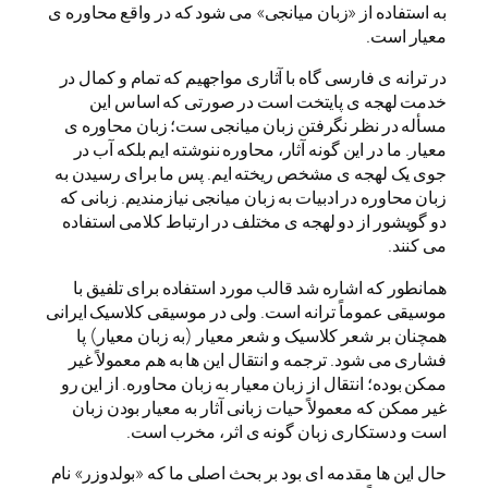
به استفاده از «زبان میانجی» می شود که در واقع محاوره ی
معیار است.
در ترانه ی فارسی گاه با آثاری مواجهیم که تمام و کمال در
خدمت لهجه ی پایتخت است در صورتی که اساس این
مسأله در نظر نگرفتن زبان میانجی ست؛ زبان محاوره ی
معیار. ما در این گونه آثار، محاوره ننوشته ایم بلکه آب در
جوی یک لهجه ی مشخص ریخته ایم. پس ما برای رسیدن به
زبان محاوره در ادبیات به زبان میانجی نیازمندیم. زبانی که
دو گویشور از دو لهجه ی مختلف در ارتباط کلامی استفاده
می کنند.
همانطور که اشاره شد قالب مورد استفاده برای تلفیق با
موسیقی عموماً ترانه است. ولی در موسیقی کلاسیک ایرانی
همچنان بر شعر کلاسیک و شعر معیار (به زبان معیار) پا
فشاری می شود. ترجمه و انتقال این ها به هم معمولاً غیر
ممکن بوده؛ انتقال از زبان معیار به زبان محاوره. از این رو
غیر ممکن که معمولاً حیات زبانی آثار به معیار بودن زبان
است و دستکاری زبان گونه ی اثر، مخرب است.
حال این ها مقدمه ای بود بر بحث اصلی ما که «بولدوزر» نام