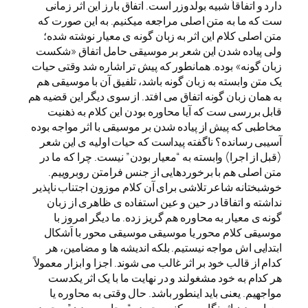
دارد و اتفاقاً شبیه بولدوزر است. اتفاق بارز این اثر زمانی
ست که ما به متن اصلی مراجعه میکنیم. به این صورت که
متن اصلی کلام این اثر به زبان گونه ی معیار نوشته شده؛
ولی پیاده شدن این شعر بر موسیقی حامل اتفاق «شکست
زبان گونه» بوده. همانطور که پیش تر اشاره شد وقتی حیات
یک متن وابسته به زبان گونه باشد، تلفیق آن با موسیقی هم
به همان زبان گونه اتفاق می افتد. از سوی دیگر این قضیه هم
قابل بررسی ست که آیا محاوره بودن این کلام به ذهنیت
مخاطبی که پیش از پیاده شدن بر موسیقی با اثر مواجه بوده
آسیبی رسانده؟ ناگفته پیداست که حیات اولیه ی این شعر
(قبل از اجرا) وابسته به “معیار بودن” نیست. چرا که ما در
متن اصلی هم با برخوردهایی از جنس فرامتن روبروییم.
خوشبختانه شاعر تلاشی برای آن کلام موزون اجتناب ناپذیر
نداشته و اتفاقا در حین و عین استفاده ی ظاهری از زبان
گونه ی معیار به محاوره هم گریز زده. ما دیگر امروز با
موسیقی کلام محور یا موسیقی موسیقی محور با اَشکال
ابتدایی اش مواجه نیستیم. بلکه اندیشه ها و مضامین، هر
کدام از قالب خود بر اثر غالب می شوند. اجزا و ابزار معمولاً
هر کدام به خود مشغولند و در نهایت ما با یک اثر یکدست
مواجهیم. یعنی باید اینطور باشد. حال وقتی به محاوره یا
معیار بودن اثر نگاه می کنیم، چه در “محاوره بودن” و چه در