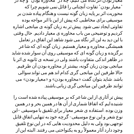
“معیار بودن” تفاوت آنچنانی را قائل نمی شویم چرا که
محوریت اثر بر پایه زبان گونه نیست و هنگام پیاده شدن بر
موسیقی برای مخاطبی که پیش از این با اثر مواجه بوده
تفاوتی ایجاد نمی شود. پیش تر به زبان گونه ی میانجی اشاره
کردیم و توضیحی من باب محاوره ی معیار دادیم. حال وقتی
با این دید به این اثر نگاه می شود شاهد این اتفاق در تعامل
همیشگی محاوره و معیار هستیم. زبان گونه ای که شاعر
برگزیده و زبان گونه ای که موسیقی روی آن سوار شده شاید
در ظاهر اندکی متفاوت باشند ولی در نسخه ی ثانویه ی اثر با
میانجی بودن زبان گونه، بیشتر از محاوره بودن آن طرفیم.
حالا طرفین این میانجی گری کدام اند هم می تواند سوالی
باشد. شاید بتوان گفت «محاوره بودن» و «معیار بودن» می
توانند طرفین این میانجی گری زبانی باشند.
پیش تر آثاری از این شاعر که بر موسیقی پیاده شده است را
شنیده ایم که اتفاقا شماری از آن ها در همین بحر و در همین
وزن بوده. استفاده ی شعر معیار برای تلفیق با موسیقی –این
نوع شعر و این نوع موسیقی- گرچه خود به تنهایی اتفاق قابل
توجهی بود ولی به دلیل محدودیت هایی که در این نوع تلفیق
وجود دارد آثار معمولاً رو به یکنواختی می رفتند. البته این از