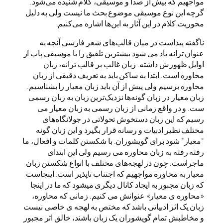
مواجهیم که بیش از صدا و موسیقی، کلام شنیده می‌شود.
گرچه این نوع موسیقی موضوع بحث ما نیست ولی به دلیل
محوریت کلام در این آثار به این‌ها اشاره می‌کنیم.
ناگفته پیداست در میان قالب‌های شعر فارسی آنچه به
عنوان ترانه یاد می شود بیشترین تلفیق را با موسیقی پاپ از
اوایل ظهورش داشته. زبان غالب بر قالب ترانه، زبان
محاوره است. ابتدا به ساکن باید به تعریف دقیقی از زبان
محاوره برسیم ولی پیش از آن باید زبان معیار را بشناسیم.
زبان معیار در زبان گونه‌ها نزدیک‌ترین زبان به زبان رسمی
ست. و در واقع زمانی از زبان رسمی به زبان معیار می
رسیم که این زبان دستخوش تحولاتی در جولانگاه‌های
مختلف نظیر ادبیات و رسانه قرار بگیرد و این زبان گونه
“معیار” شود برای گویشوران. با شکستن کلمات و افعال، ما
رفته رفته به زبان محاوره می رسیم ولی این ابتدای
ماجراست. چون در لهجه‌های مختلف با انواع شکستن زبان
معیار به محاوره مواجهیم که اجتناب ناپذیر است. اینجاست
که زبان مجبور به ایجاد کانال دیگری میشود که ما در اینجا
«محاوره ی معیار» عنوانش می کنیم. زمانی که محاوره،
زبان یک اثر ادبیاتی باشد که مختص به لهجه ی خاصی نیست
و مخاطبش تمام گویشوران یک زبان باشند، خالق اثر مجبور