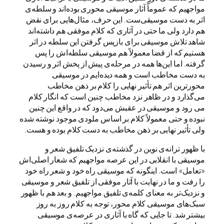
مواجهیم که عموماً آثار موسیقی محوری بوده‌اند و سلطه‌ی
اثر به دست موسیقی‌ست. این حرف، مثال‌هایی برای نقض
هم دارد ولی ما حتی در آثاری که کلام موفقی هم داشته‌اند
شاهد تلاش موسیقی برای بازپس گرفتن این سلطه در اثر
هستیم که از قضا معمولاً هم موسیقی سلطه‌اش را پس
گرفته. اما این‌ها همه در مرحله‌ی پیش از پخش اثر و رسیدن
به دست مخاطب است و همه دیده‌ایم در موسیقی
محورترین اثر هم تأثیر نهایی را کلام بر ذهن مخاطب
می‌گذارد و در ظاهر نزد مخاطب چنین است که انگار کلام
می رود و موسیقی در عقبش می‌دود که در واقع این چنین
نبوده و حتی معمولاً کلام بر اساس ملودی موجود نوشته شده
ولی تأثیر نهایی بر ذهن مخاطب به دست کلام بوده و هست.
با ظهور ترانه‌ی نوین در گذشته‌ی نزدیک تلفیق شعر و
موسیقی با انقلابی در این عرصه مواجهیم که شعار اصلی‌اش
«تعامل» است. اینگونه که موسیقی راه خود و شعر راه خود
را رفت و ما در نهایت با آثار موفقی از تلفیق شعر و موسیقی
و نزدیک‌تر به معنای کلمه‌ی تلفیق مواجهیم. و بعد هم با ظهور
سبک‌های موسیقی کلام محور، توجه به کلام روز به روز
بیشتر شد. تا جایی که گاه با آثاری در عرصه‌ی موسیقی